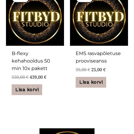
oli:
is:
oli:
is:
550,00 €.
439,00 €.
35,00 €.
25,00 €.
B-flexy
EMS rasvapõletuse
kehahooldus 50
prooviseanss
min 10x pakett
35,00
€
25,00
€
550,00
€
439,00
€
Lisa korvi
Lisa korvi