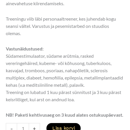
ainevahetuse kiirendamiseks.
Treeningu viib läbi personaaltreener, kes juhendab kogu
seansi vältel. Varustus ja pesemistarbed on stuudios
olemas.
Vastunäidustused:
Südamestimulaator, südame arütmia, rasked
vereringehäired, kubeme- või kõhusong, tuberkuloos,
kasvajad, tromboos, psoriaas, nahapõletik, sclerosis
multiplex, diabeet, hemofiilia, epilepsia, metallimplantaadid
kehas (v.a meditsiiniline metall), palavik.
Treening on lubatud 1 kuu pärast sünnitust ja 3 kuu pärast
keisrilõiget, kui arst on andnud loa.
NB! Paketi kehtivusaeg on 3 kuud alates ostukuupäevast.
-
+
Lisa korvi