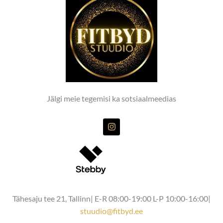
Jälgi meie tegemisi ka sotsiaalmeedias
I
n
s
t
a
g
r
a
m
Tähesaju tee 21, Tallinn| E-R 08:00-19:00 L-P 10:00-16:00|
stuudio@fitbyd.ee