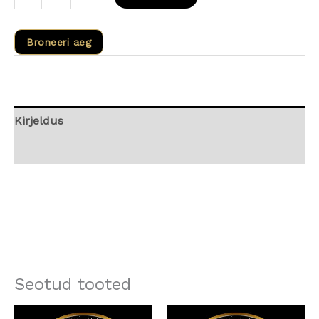
Broneeri aeg
Kirjeldus
Arvustused (0)
Seotud tooted
Algne
Current
Algne
Current