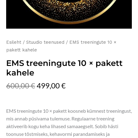
Esileht
/
Stuudio teenused
/ EMS treeningute 10 ×
pakett kahele
EMS treeningute 10 × pakett
kahele
600,00
€
499,00
€
EMS treeningute 10 × pakett koosneb kümnest treeningust,
mis annab püsivama tulemuse. Regulaarne treening
aktiveerib kogu keha lihased samaaegselt. Sobib hästi
toonuse tõstmiseks, kehavormi parandamiseks ja